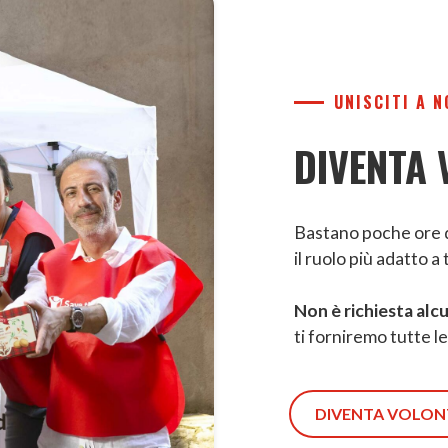
UNISCITI A N
DIVENTA 
Bastano poche ore d
il ruolo più adatto a 
Non è richiesta alc
ti forniremo tutte l
DIVENTA VOLON