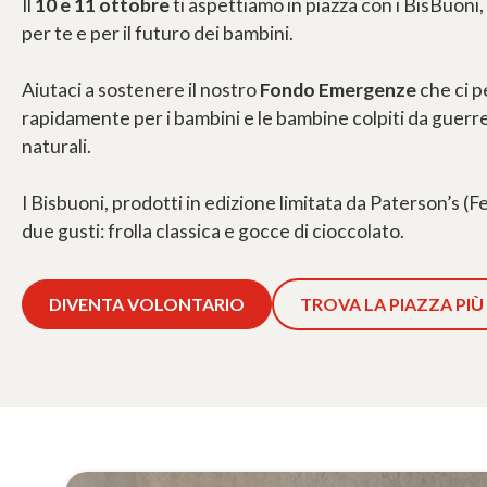
Il
10 e 11 ottobre
ti aspettiamo in piazza con i BisBuoni, 
per te e per il futuro dei bambini.
Aiutaci a sostenere il nostro
Fondo Emergenze
che ci p
rapidamente per i bambini e le bambine colpiti da guerre,
naturali.
I Bisbuoni, prodotti in edizione limitata da Paterson’s (Fe
due gusti: frolla classica e gocce di cioccolato.
DIVENTA VOLONTARIO
TROVA LA PIAZZA PIÙ