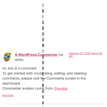
Hello world!
I
B
I
Welcome to WordPress. This is your first post. Edit or
S
delete it, then start writing!
B
U
Una risposta
O
N
I
Maggio 26, 2026 alle 8:08
A WordPress Commenter
ha
D
am
detto:
O
V
Hi, this is a comment.
To get started with moderating, editing, and deleting
E
comments, please visit the Comments screen in the
T
dashboard.
R
Commenter avatars come from
Gravatar
.
O
Rispondi
V
A